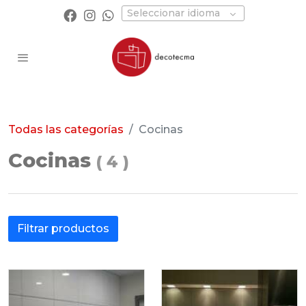
Seleccionar idioma
Todas las categorías
Cocinas
Cocinas
(
4
)
Filtrar productos